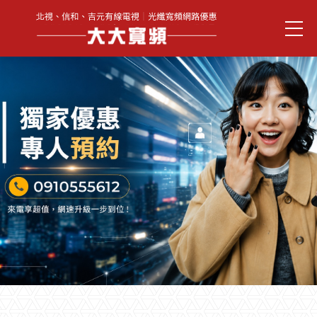
新竹網路與第四台
選擇｜北視寬頻、
光纖網路、tbc北視
有線電視服務，提
供高速網路與最佳
娛樂體驗