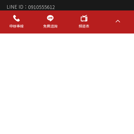
LINE ID：
0910555612
首頁
最新消息
光纖寬頻方案說明
數位有線電視方案說明
申辦專線
免費諮詢
頻道表
TBC有線電視節目表
網路優惠消息
隱私權政策
2024© Copyright All Rights Reserved
蘋果網頁設計
歡迎來電免費諮詢
申裝電話 0910555612
維修及繳費問題請撥04-40505858